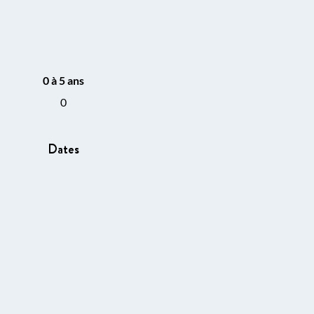
0 à 5 ans
0
Dates