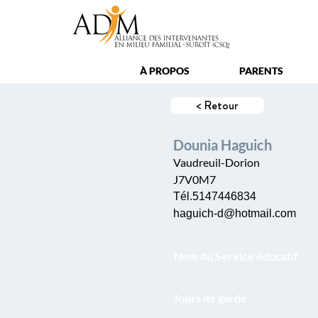
À PROPOS
PARENTS
< Retour
Dounia Haguich
Vaudreuil-Dorion
J7V0M7
Tél.5147446834
haguich-d@hotmail.com
Nom du Service éducatif
Jours de garde