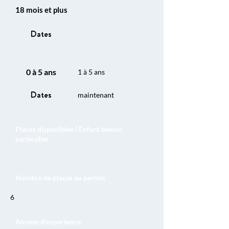
18 mois et plus
Dates
0 à 5 ans
1 à 5 ans
Dates
maintenant
Places disponibles | Enfant besoin
particulier
Nombre de places au permis
6
Années d'expérience