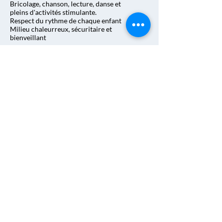
Bricolage, chanson, lecture, danse et
pleins d'activités stimulante.
Respect du rythme de chaque enfant
Milieu chaleurreux, sécuritaire et
bienveillant
< Retour
SUIVEZ-NOUS
À PROPOS
Histoire
Membre exécutif
PARENTS
Pourquoi choisir un milieu familial